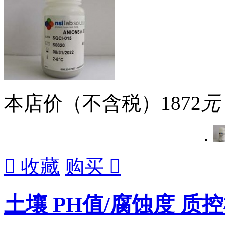
本店价（不含税）
1872
元

收藏
购买

土壤 PH值/腐蚀度 质控样 