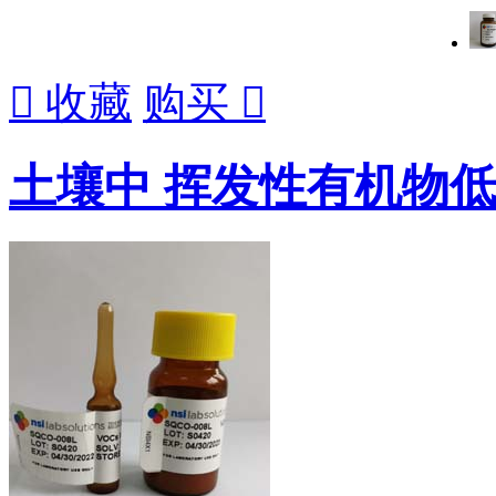

收藏
购买

土壤中 挥发性有机物低浓度