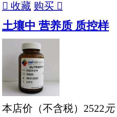

收藏
购买

土壤中 营养质 质控样
本店价（不含税）
2522
元