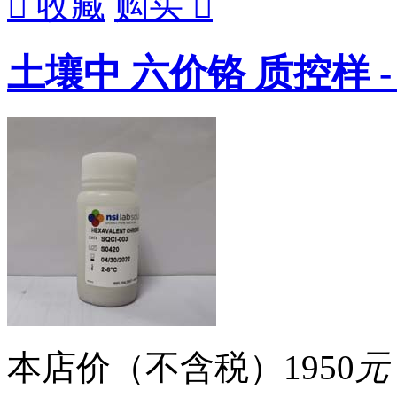

收藏
购买

土壤中 六价铬 质控样 - 
本店价（不含税）
1950
元